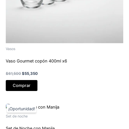
Vasos
Vaso Gourmet copón 400ml x6
El
El
$
61,500
$
55,350
precio
precio
original
actual
Comprar
era:
es:
$61,500.
$55,350.
Set de noche
Set de Noche con Manija