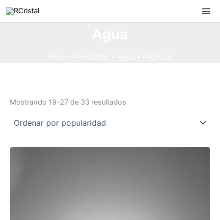
Ir
al
contenido
Agua
Inicio
Productos
Agua
Página 3
Ordenado
Mostrando 19–27 de 33 resultados
por
popularidad