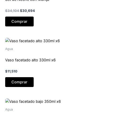
El
El
$
34,104
$
30,694
precio
precio
original
actual
Comprar
era:
es:
$34,104.
$30,694.
Agua
Vaso facetado alto 330ml x6
$
11,510
Comprar
Agua