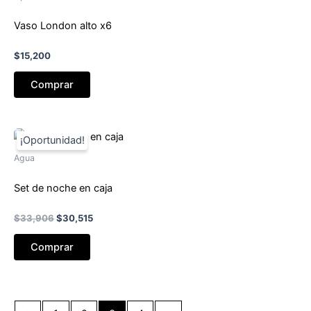
Vaso London alto x6
$
15,200
Comprar
Agua
Set de noche en caja
El
El
$
33,906
$
30,515
precio
precio
original
actual
Comprar
era:
es:
$33,906.
$30,515.