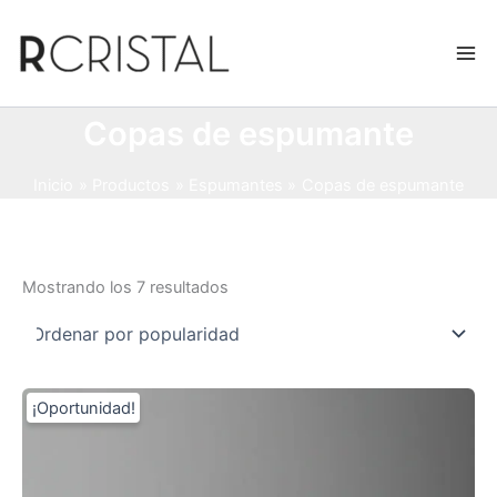
Ir
al
contenido
Copas de espumante
Inicio
Productos
Espumantes
Copas de espumante
Ordenado
Mostrando los 7 resultados
por
popularidad