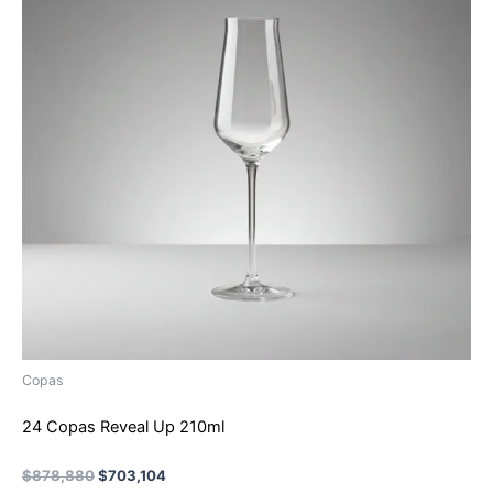
Copas
24 Copas Reveal Up 210ml
El
El
$
878,880
$
703,104
precio
precio