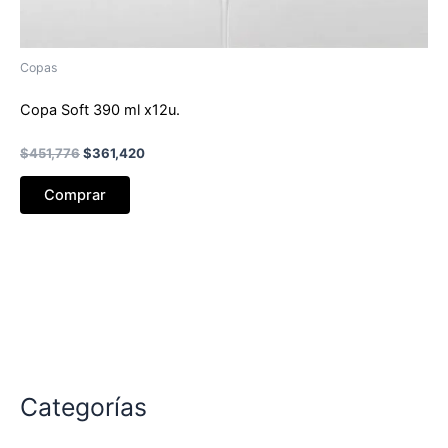
Copas
Copa Soft 390 ml x12u.
El
El
$
451,776
$
361,420
precio
precio
original
actual
Comprar
era:
es:
$451,776.
$361,420.
Categorías