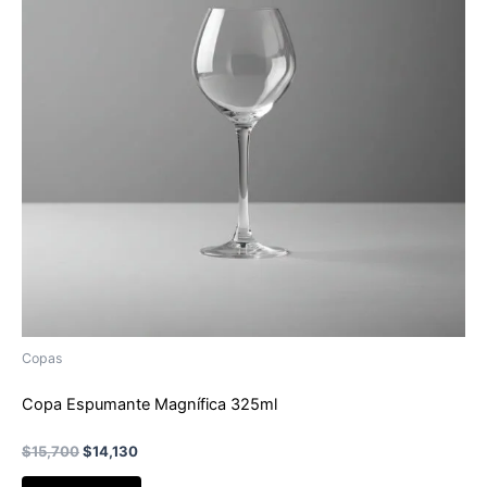
Copas
Copa Espumante Magnífica 325ml
El
El
$
15,700
$
14,130
precio
precio
original
actual