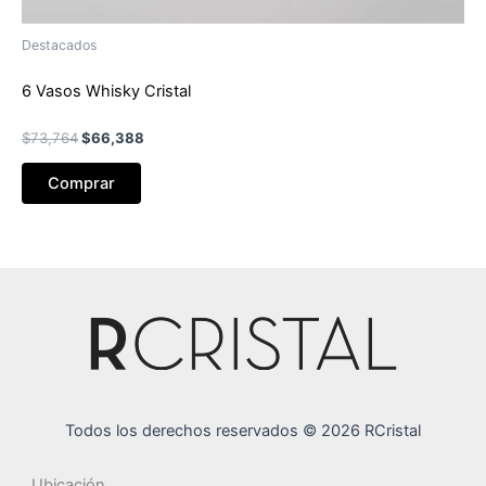
Destacados
6 Vasos Whisky Cristal
El
El
$
73,764
$
66,388
precio
precio
original
actual
Comprar
era:
es:
$73,764.
$66,388.
Todos los derechos reservados © 2026 RCristal
Ubicación