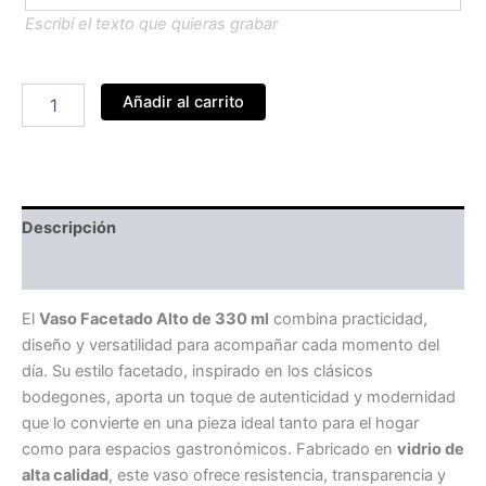
Escribí el texto que quieras grabar
Vaso
Añadir al carrito
facetado
alto
330ml
x6
cantidad
Descripción
Información adicional
El
Vaso Facetado Alto de 330 ml
combina practicidad,
diseño y versatilidad para acompañar cada momento del
día. Su estilo facetado, inspirado en los clásicos
bodegones, aporta un toque de autenticidad y modernidad
que lo convierte en una pieza ideal tanto para el hogar
como para espacios gastronómicos. Fabricado en
vidrio de
alta calidad
, este vaso ofrece resistencia, transparencia y