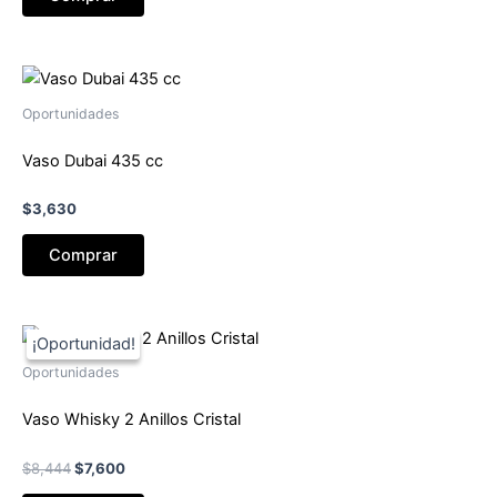
era:
es:
$18,100.
$16,290.
Oportunidades
Vaso Dubai 435 cc
$
3,630
Comprar
Oportunidades
Vaso Whisky 2 Anillos Cristal
El
El
$
8,444
$
7,600
precio
precio