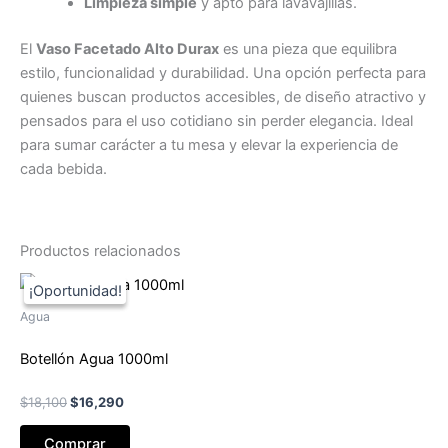
Limpieza simple
y apto para lavavajillas.
El
Vaso Facetado Alto Durax
es una pieza que equilibra
estilo, funcionalidad y durabilidad. Una opción perfecta para
quienes buscan productos accesibles, de diseño atractivo y
pensados para el uso cotidiano sin perder elegancia. Ideal
para sumar carácter a tu mesa y elevar la experiencia de
cada bebida.
Productos relacionados
Agua
Botellón Agua 1000ml
El
El
$
18,100
$
16,290
precio
precio
original
actual
Comprar