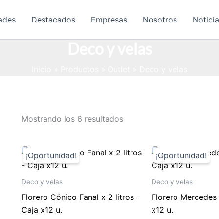
ades
Destacados
Empresas
Nosotros
Notici
Deco y velas
Inicio
Productos
Outlet
Deco y velas
Ordenado
Mostrando los 6 resultados
por
popularidad
Deco y velas
Deco y velas
Florero Cónico Fanal x 2 litros –
Florero Mercedes 
Caja x12 u.
x12 u.