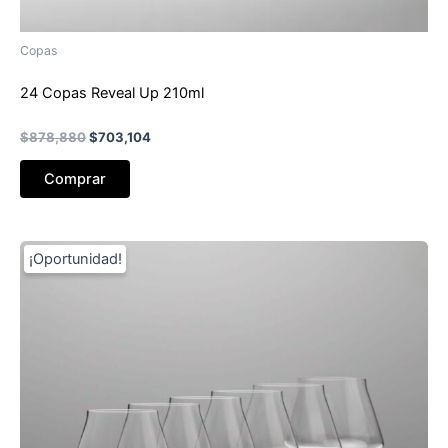
Copas
24 Copas Reveal Up 210ml
El
El
$
878,880
$
703,104
precio
precio
original
actual
Comprar
era:
es:
$878,880.
$703,104.