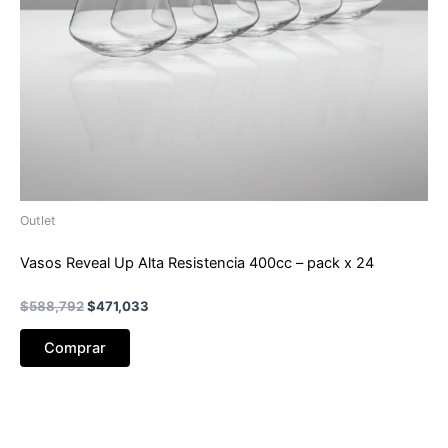
Outlet
Vasos Reveal Up Alta Resistencia 400cc – pack x 24
El
El
$
588,792
$
471,033
precio
precio
original
actual
Comprar
era:
es:
$588,792.
$471,033.