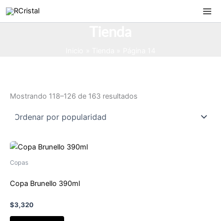
Ir
al
Tienda
contenido
Inicio
Tienda
Página 14
Ordenado
Mostrando 118–126 de 163 resultados
por
popularidad
Copas
Copa Brunello 390ml
$
3,320