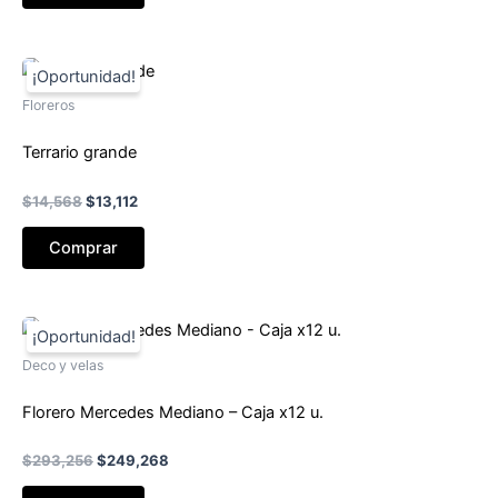
Floreros
Terrario grande
El
El
$
14,568
$
13,112
precio
precio
original
actual
Comprar
era:
es:
$14,568.
$13,112.
Deco y velas
Florero Mercedes Mediano – Caja x12 u.
El
El
$
293,256
$
249,268
precio
precio
original
actual