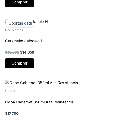
Comprar
era:
es:
$293,256.
$249,268.
Recipientes
Caramelera Modelo H
El
El
$
15,600
$
14,050
precio
precio
original
actual
Comprar
era:
es:
$15,600.
$14,050.
Copas
Copa Cabernet 350ml Alta Resistencia
$
17,700