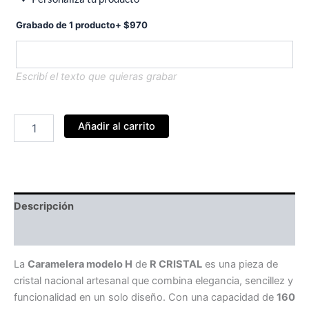
Grabado de 1 producto
+
$
970
Escribí el texto que quieras grabar
Caramelera
Añadir al carrito
Modelo
H
cantidad
Descripción
Información adicional
La
Caramelera modelo H
de
R CRISTAL
es una pieza de
cristal nacional artesanal que combina elegancia, sencillez y
funcionalidad en un solo diseño. Con una capacidad de
160