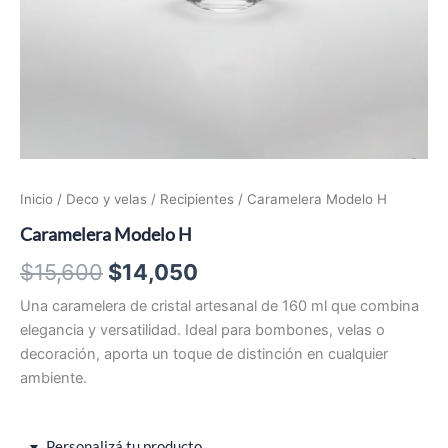
Inicio
/
Deco y velas
/
Recipientes
/ Caramelera Modelo H
Caramelera Modelo H
El
El
$
15,600
$
14,050
precio
precio
Una caramelera de cristal artesanal de 160 ml que combina
elegancia y versatilidad. Ideal para bombones, velas o
original
actual
decoración, aporta un toque de distinción en cualquier
era:
es:
ambiente.
$15,600.
$14,050.
Personalizá tu producto