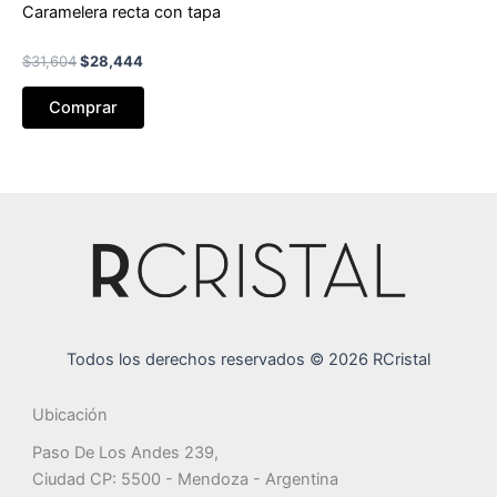
Caramelera recta con tapa
El
El
$
31,604
$
28,444
precio
precio
original
actual
Comprar
era:
es:
$31,604.
$28,444.
Todos los derechos reservados © 2026 RCristal
Ubicación
Paso De Los Andes 239,
Ciudad CP: 5500 - Mendoza - Argentina