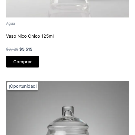
Agua
Vaso Nico Chico 125ml
El
El
$
6,128
$
5,515
precio
precio
original
actual
Comprar
era:
es:
$6,128.
$5,515.