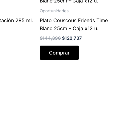
Oportunidades
tación 285 ml.
Plato Couscous Friends Time
Blanc 25cm – Caja x12 u.
El
El
$
144,396
$
122,737
precio
precio
original
actual
Comprar
era:
es:
$144,396.
$122,737.