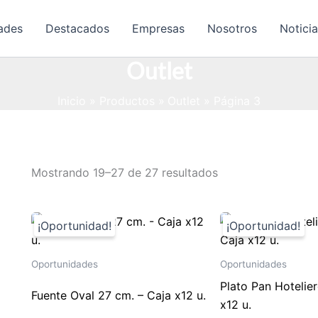
ades
Destacados
Empresas
Nosotros
Notici
Outlet
Inicio
Productos
Outlet
Página 3
Ordenado
Mostrando 19–27 de 27 resultados
por
popularidad
Oportunidades
Oportunidades
Plato Pan Hotelier
Fuente Oval 27 cm. – Caja x12 u.
x12 u.