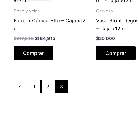
Deco y velas
Cerveza
Florero Cónico Alto – Caja x12
Vaso Stout Degus
u.
– Caja x12 u.
El
El
$
217,548
$
184,915
$
35,000
precio
precio
original
actual
Comprar
Comprar
era:
es:
$217,548.
$184,915.
←
1
2
3