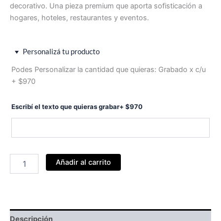
era:
es:
decorativo. Una pieza premium que aporta sofisticación a
hogares, hoteles, restaurantes y eventos.
$324,948.
$276,206.
Personalizá tu producto
Podes Personalizar la cantidad que quieras: Grabado x c/u
+ $970
Escribí el texto que quieras grabar
+
$
970
Florero
Añadir al carrito
Cónico
Fanal
1
litro
-
Caja
Descripción