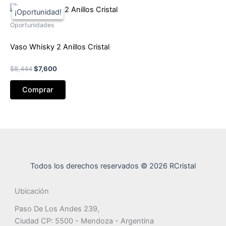
Oportunidades
Vaso Whisky 2 Anillos Cristal
El
El
$
8,444
$
7,600
precio
precio
original
actual
Comprar
era:
es:
$8,444.
$7,600.
Todos los derechos reservados © 2026 RCristal
Ubicación
Paso De Los Andes 239,
Ciudad CP: 5500 - Mendoza - Argentina