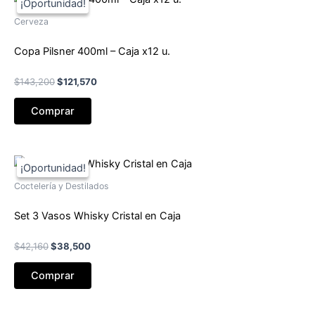
Cerveza
Copa Pilsner 400ml – Caja x12 u.
El
El
$
143,200
$
121,570
precio
precio
original
actual
Comprar
era:
es:
$143,200.
$121,570.
Coctelería y Destilados
Set 3 Vasos Whisky Cristal en Caja
El
El
$
42,160
$
38,500
precio
precio
original
actual
Comprar
era:
es:
$42,160.
$38,500.