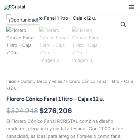
Ir
al
contenido
Inicio
/
Outlet
/
Deco y velas
/ Florero Cónico Fanal 1 litro – Caja
x12 u.
Florero Cónico Fanal 1 litro – Caja x12 u.
El
El
$
324,948
$
276,206
precio
precio
El Florero Cónico Fanal RCRISTAL combina diseño
moderno, elegancia y cristal artesanal. Con 2000 ml de
original
actual
capacidad, es ideal para arreglos florales o como fanal