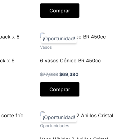
cio
ual
Comprar
,913.
Vasos
ck x 6
6 vasos Cónico BR 450cc
El
El
$
77,088
$
69,380
precio
precio
original
actual
Comprar
era:
es:
$77,088.
$69,380.
Oportunidades