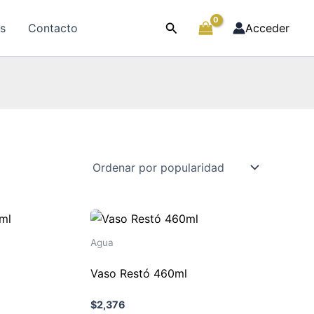
Buscar
as
Contacto
Acceder
Agua
l
Vaso Restó 460ml
$
2,376