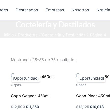
ades
Destacados
Empresas
Nosotros
Notici
Coctelería y Destilados
Inicio
Productos
Coctelería y Destilados
Página 4
Ordenado
Mostrando 28–36 de 73 resultados
por
popularidad
Copas
Copas
Copa Cognac 450ml
Copa Pinot 450m
El
El
El
El
$
12,500
$
11,250
$
12,125
$
10,913