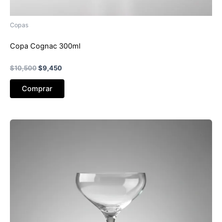
Copas
Copa Cognac 300ml
El
El
$
10,500
$
9,450
precio
precio
original
actual
Comprar
era:
es:
$10,500.
$9,450.