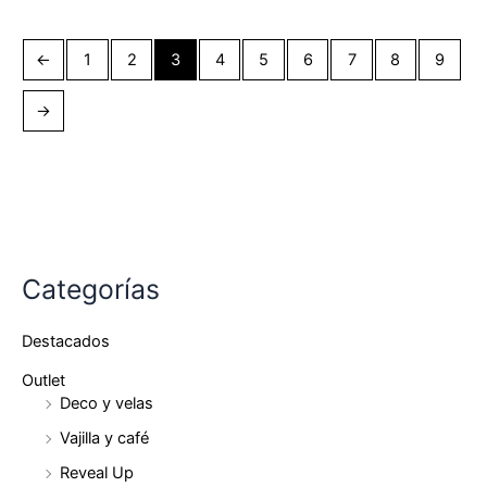
←
1
2
3
4
5
6
7
8
9
→
Categorías
Destacados
Outlet
Deco y velas
Vajilla y café
Reveal Up