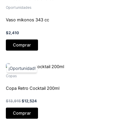
Oportunidades
Vaso mikonos 343 cc
$
2,410
Comprar
Copas
Copa Retro Cocktail 200ml
El
El
$
13,915
$
12,524
precio
precio
original
actual
Comprar
era:
es:
$13,915.
$12,524.