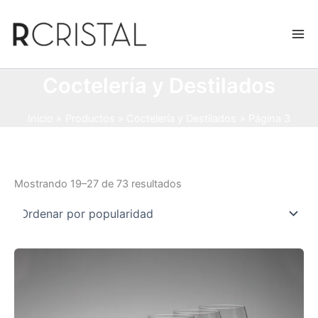
Ir
al
contenido
Coctelería y Destilados
Inicio
Productos
Coctelería y Destilados
Página 3
Ordenado
Mostrando 19–27 de 73 resultados
por
popularidad