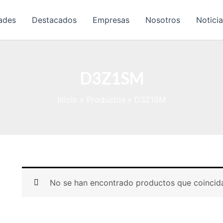
ades
Destacados
Empresas
Nosotros
Notici
D3Z1SM
Inicio
Productos
D3Z1SM
No se han encontrado productos que coincida