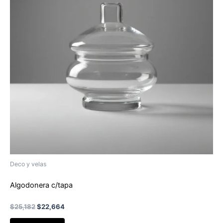
Deco y velas
Algodonera c/tapa
El
El
$
25,182
$
22,664
precio
precio
original
actual