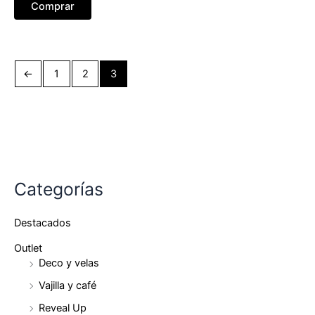
Comprar
era:
es:
$25,182.
$22,664.
←
1
2
3
Categorías
Destacados
Outlet
Deco y velas
Vajilla y café
Reveal Up