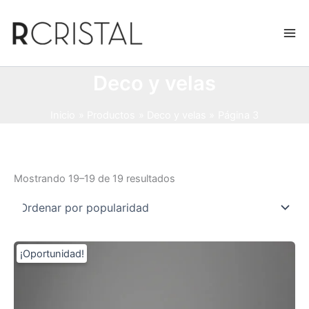
Ir
al
contenido
Deco y velas
Inicio
Productos
Deco y velas
Página 3
Ordenado
Mostrando 19–19 de 19 resultados
por
popularidad