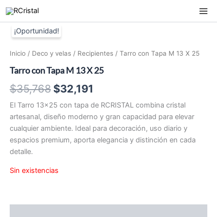
Ir
al
contenido
Inicio
/
Deco y velas
/
Recipientes
/ Tarro con Tapa M 13 X 25
Tarro con Tapa M 13 X 25
El
El
$
35,768
$
32,191
precio
precio
El Tarro 13×25 con tapa de RCRISTAL combina cristal
artesanal, diseño moderno y gran capacidad para elevar
original
actual
cualquier ambiente. Ideal para decoración, uso diario y
era:
es:
espacios premium, aporta elegancia y distinción en cada
detalle.
$35,768.
$32,191.
Sin existencias
Descripción