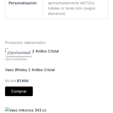
Personalización
aproximadamente 48/72hs
hábiles lo tenés listo (según
demanda)
Productos relacionados
Oportunidades
Vaso Whisky 2 Anillos Cristal
El
El
$
8,444
$
7,600
precio
precio
original
actual
Comprar
era:
es:
$8,444.
$7,600.