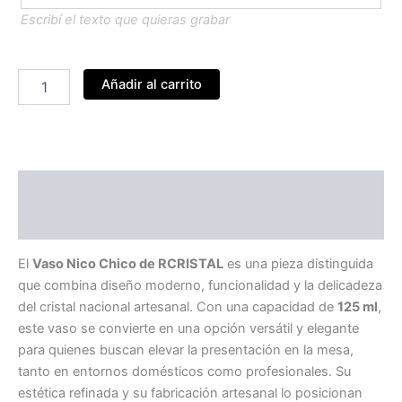
Escribí el texto que quieras grabar
Vaso
Añadir al carrito
Nico
Chico
125ml
cantidad
Descripción
Información adicional
El
Vaso Nico Chico de RCRISTAL
es una pieza distinguida
que combina diseño moderno, funcionalidad y la delicadeza
del cristal nacional artesanal. Con una capacidad de
125 ml
,
este vaso se convierte en una opción versátil y elegante
para quienes buscan elevar la presentación en la mesa,
tanto en entornos domésticos como profesionales. Su
estética refinada y su fabricación artesanal lo posicionan