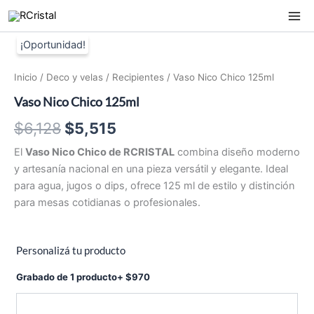
Ir
al
contenido
Inicio
/
Deco y velas
/
Recipientes
/ Vaso Nico Chico 125ml
Vaso Nico Chico 125ml
El
El
$
6,128
$
5,515
precio
precio
El
Vaso Nico Chico de RCRISTAL
combina diseño moderno
y artesanía nacional en una pieza versátil y elegante. Ideal
original
actual
para agua, jugos o dips, ofrece 125 ml de estilo y distinción
era:
es:
para mesas cotidianas o profesionales.
$6,128.
$5,515.
Personalizá tu producto
Grabado de 1 producto
+
$
970