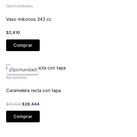
Oportunidades
Vaso mikonos 343 cc
$
2,410
Comprar
Recipientes
Caramelera recta con tapa
El
El
$
31,604
$
28,444
precio
precio
original
actual
Comprar
era:
es:
$31,604.
$28,444.