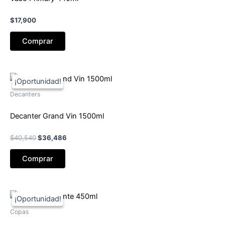
$
17,900
Comprar
Decanters
Decanter Grand Vin 1500ml
El
El
$
40,540
$
36,486
precio
precio
original
actual
Comprar
era:
es:
$40,540.
$36,486.
Copas