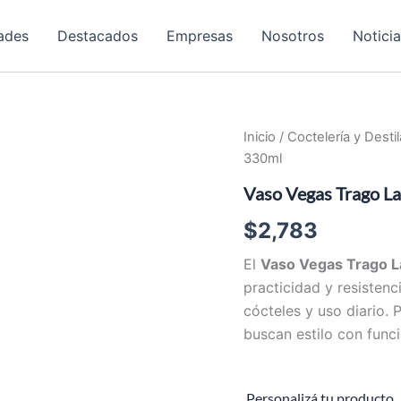
ades
Destacados
Empresas
Nosotros
Notici
Inicio
/
Coctelería y Desti
330ml
Vaso Vegas Trago L
$
2,783
El
Vaso Vegas Trago L
practicidad y resistenc
cócteles y uso diario.
buscan estilo con funci
Personalizá tu producto