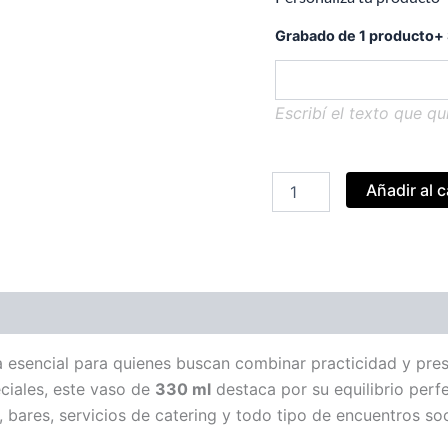
Grabado de 1 producto
+
Escribí el texto que qu
Vaso
Añadir al c
Vegas
Trago
Largo
330ml
cantidad
a esencial para quienes buscan combinar practicidad y pres
ciales, este vaso de
330 ml
destaca por su equilibrio perfe
, bares, servicios de catering y todo tipo de encuentros soc