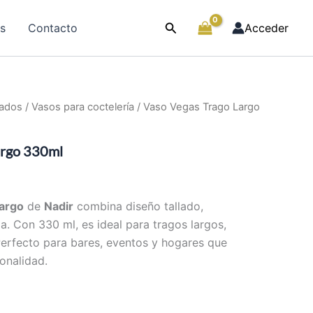
Buscar
as
Contacto
Acceder
lados
/
Vasos para coctelería
/ Vaso Vegas Trago Largo
argo 330ml
argo
de
Nadir
combina diseño tallado,
ia. Con 330 ml, es ideal para tragos largos,
 Perfecto para bares, eventos y hogares que
onalidad.