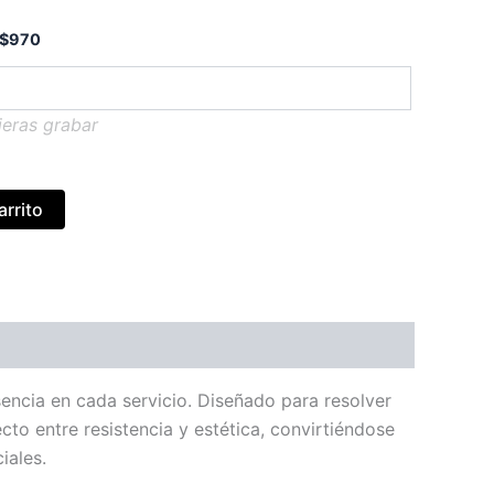
$
970
ieras grabar
arrito
encia en cada servicio. Diseñado para resolver
cto entre resistencia y estética, convirtiéndose
iales.