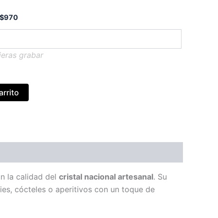
$
970
ieras grabar
arrito
n la calidad del
cristal nacional artesanal
. Su
ies, cócteles o aperitivos con un toque de