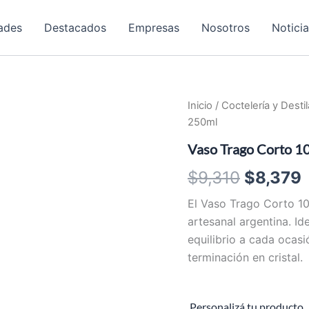
ades
Destacados
Empresas
Nosotros
Notici
Inicio
/
Coctelería y Desti
250ml
Vaso Trago Corto 1
El
E
$
9,310
$
8,379
precio
El Vaso Trago Corto 10
artesanal argentina. Id
original
equilibrio a cada ocas
era:
e
terminación en cristal.
$9,310.
Personalizá tu producto