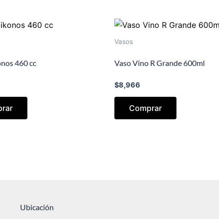
Vasos
nos 460 cc
Vaso Vino R Grande 600ml
$
8,966
rar
Comprar
Ubicación