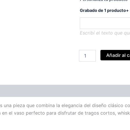
Grabado de 1 producto
+
Escribí el texto que qu
Vaso
Añadir al c
Trago
Corto
10.5_
250ml
cantidad
s una pieza que combina la elegancia del diseño clásico co
 en el vaso perfecto para disfrutar de tragos cortos, whisk