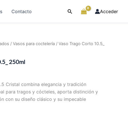
Buscar
as
Contacto
Acceder
lados
/
Vasos para coctelería
/ Vaso Trago Corto 10.5_
0.5_ 250ml
l
precio
.5 Cristal combina elegancia y tradición
eal para tragos y cócteles, aporta distinción y
actual
ión con su diseño clásico y su impecable
s:
$8,379.