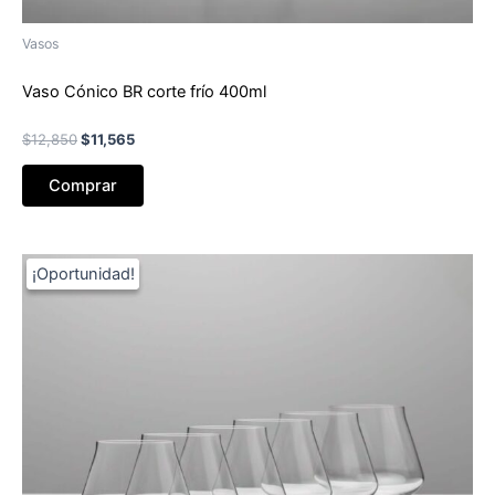
Vasos
Vaso Cónico BR corte frío 400ml
El
El
$
12,850
$
11,565
precio
precio
original
actual
Comprar
era:
es:
$12,850.
$11,565.