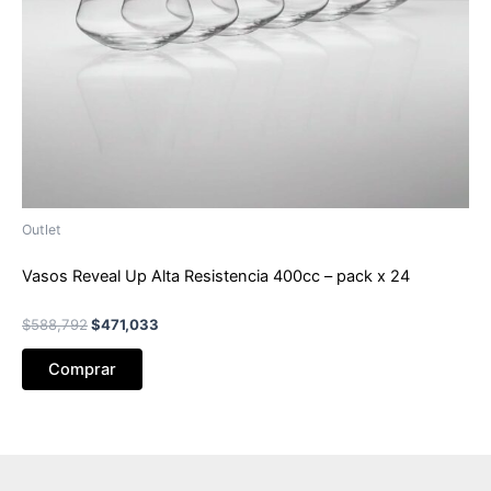
Outlet
Vasos Reveal Up Alta Resistencia 400cc – pack x 24
El
El
$
588,792
$
471,033
precio
precio
original
actual
Comprar
era:
es:
$588,792.
$471,033.