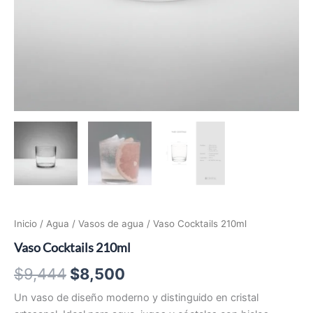
Inicio
/
Agua
/
Vasos de agua
/ Vaso Cocktails 210ml
Vaso Cocktails 210ml
El
El
$
9,444
$
8,500
precio
precio
Un vaso de diseño moderno y distinguido en cristal