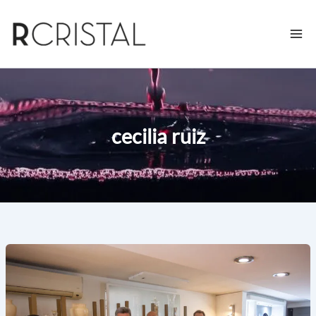
Ir
al
contenido
cecilia ruiz